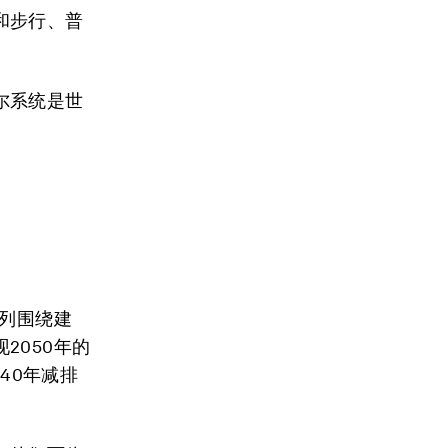
和步行、普
尔系统是世
。
系列围绕建
2050年的
40年减排