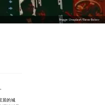
Image:
Unsplash/Sava Bobov
。
。
宜居的城