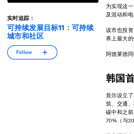
为实现这一
及混动和电
实时追踪：
可持续发展目标11：可持续
该市也投资
城市和社区
界上最大的
Follow
阿德莱德同
韩国
首尔设立了
筑、交通、
碳中和之前
70%（与2