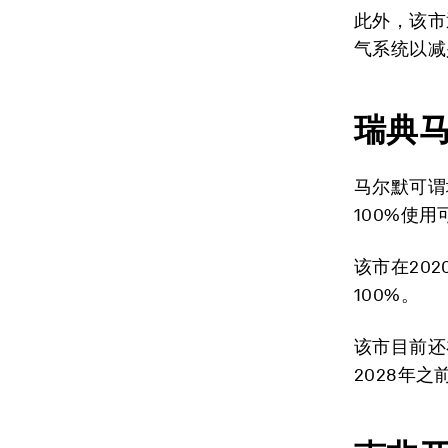
此外，该市
气系统以减
瑞典
马尔默可谓
100%使
该市在20
100%。
该市目前还
2028年