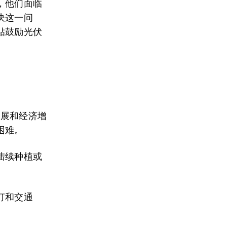
，他们面临
决这一问
贴鼓励光伏
发展和经济增
困难。
陆续种植或
灯和交通