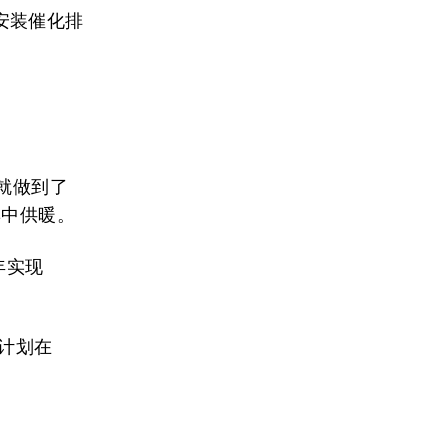
安装催化排
就做到了
集中供暖。
年实现
它计划在