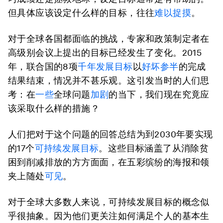
但具体应该设定什么样的目标，往往
难以捉摸
。
对于全球各国都面临的挑战，专家和政策制定者在
高级别会议上提出的目标已经发生了变化。2015
年，联合国的8项
千年发展目标
以
好坏参半
的完成
结果结束，情况并不甚乐观。这引发当时的人们思
考：在
一些
全球问题
加剧
的当下，我们现在究竟应
该采取什么样的措施？
人们把对于这个问题的回答总结为到2030年要实现
的17个
可持续发展目标
。这些目标涵盖了从消除贫
困到削减排放的方方面面，在五彩缤纷的海报和领
夹上随处
可见
。
对于全球大多数人来说，可持续发展目标的概念似
乎很抽象。因为他们更关注如何满足个人的基本生