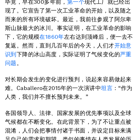
毕竟，早在300多年前，
第一个
现代工厂就已经出
现了。它宣告了第一次工业革命的开始，以及随之
而来的所有环境破坏。最近，我前往参观了阿尔卑
斯山脉最大的冰川。事实证明，在工业革命的影响
下，它的规模
在1860年
左右达到顶峰后，便一去不
复返。然而，直到几百年后的今天，人们才
开始意
识到
下降的冰山高度，实际证明了气候变化的
严重
问题
。
对长期会发生的变化进行预判，说起来容易做起来
难。Caballero在2015年的一次演讲中
坦言
：“作为
人类，我们并不擅长预判未来。”
各国领导人、法律、国家发展的优先事项以及全球
气候都在不断变化。在此背景下，为了不让重点被
混淆，人们会把事情付诸于书面，并设定目标来满
足自己的需求和期望。类似的事情在人类发展的历