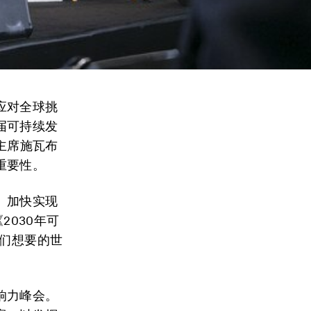
应对全球挑
届可持续发
主席施瓦布
重要性。
、加快实现
2030年可
我们想要的世
响力峰会。