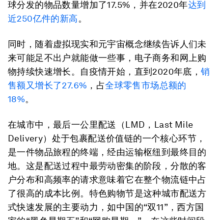
球分发的物品数量增加了17.5%，并在2020年
达到
近
250
亿件的新高
。
同时，随着虚拟现实和元宇宙概念继续告诉人们未
来可能足不出户就能做一些事，电子商务和网上购
物持续快速增长。自疫情开始，直到2020年底，
销
售额又增长了
27.6%
，占
全球零售市场总额的
18%
。
在城市中，最后一公里配送（LMD，Last Mile
Delivery）处于包裹配送价值链的一个核心环节，
是一件物品旅程的终端，经由运输枢纽到最终目的
地。这是配送过程中最劳动密集的阶段，分散的客
户分布和高频率的请求意味着它在整个物流链中占
了很高的成本比例。特色购物节是这种城市配送方
式快速发展的主要动力，如中国的“双11”，西方国