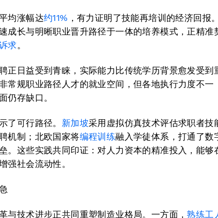
平均涨幅达
约11%
，有力证明了技能再培训的经济回报
速成长与明晰职业晋升路径于一体的培养模式，正精准
诉求
。
聘正日益受到青睐，实际能力比传统学历背景愈发受到
非常规职业路径人才的就业空间，但各地执行力度不一
面仍存缺口。
示了可行路径。
新加坡
采用虚拟仿真技术评估求职者技
聘机制；北欧国家将
编程训练
融入学徒体系，打通了数
垒。这些实践共同印证：对人力资本的精准投入，能够
增强社会流动性。
急
革与技术进步正共同重塑制造业格局。一方面，
熟练工