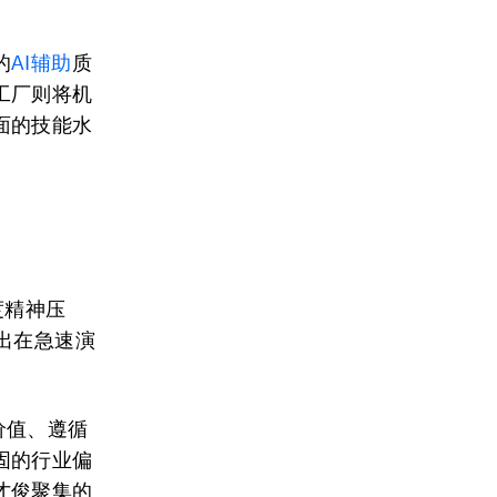
。
的
AI辅助
质
工厂则将机
面的技能水
度精神压
出在急速演
价值、遵循
固的行业偏
才俊聚集的