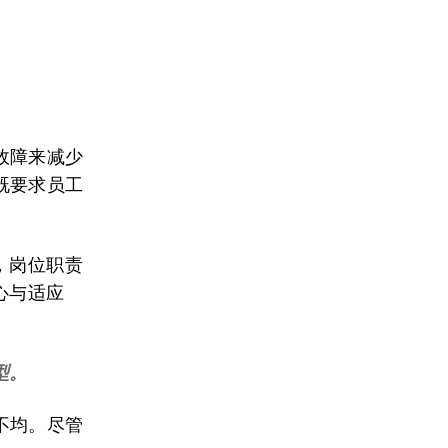
故障来减少
既要求员工
，岗位职责
心与适应
型。
不均。尽管