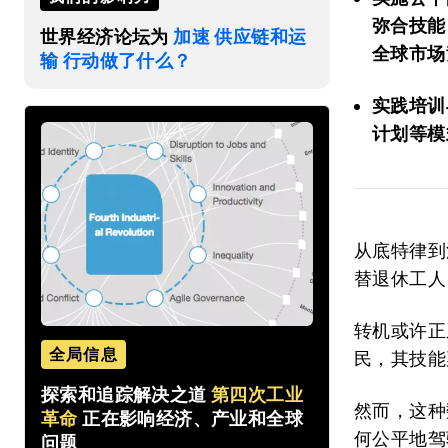
弥合技能
世界经济论坛为
加速 供应链和运
全球市场
输 行动做了什么？
实践培训
计划等模
从底特律到
替退休工人
转机或许正
全局信息
民，其技能
探索和追踪解决之道
第四次工业
然而，这种
革命
正在影响经济、产业和全球
何公平地驾
问题