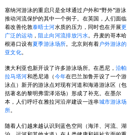
塞纳河游泳的重启只是全球通过户外和“野外”游泳
推动河流保护的其中一个例子。在英国，人们面临
着改善伦敦
泰晤士河
水质的压力，同时也在开展
更
广泛的运动
，
阻止向河流排放污水
。丹麦的哥本哈
根港口设有
夏季游泳场所
。北京则有着
户外游泳的
亚文化
。
澳大利亚也新开设了许多游泳场所。在悉尼，
沿帕
拉马塔河
和悉尼港（
今年
在巴兰加鲁开设了一个游
泳点）新开的游泳点对现有河道和海港游泳区（包
括著名的黎明弗雷泽浴场）形成了补充。在墨尔
本，人们呼吁在雅拉河沿岸建设一连串
城市游泳场
所
。
随着人们越来越认识到蓝色空间（海洋、河流、湖
泊、运河和其他水道）在人类健康和福祉方面的重