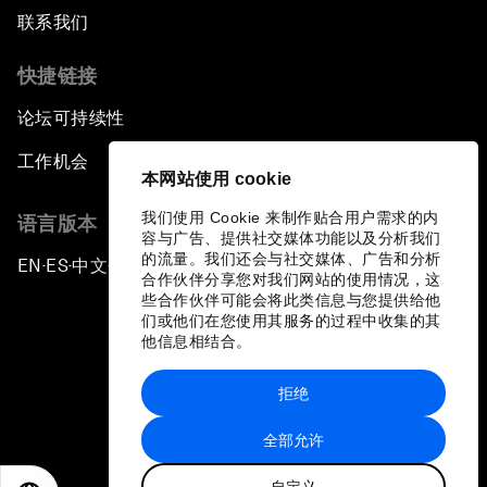
联系我们
快捷链接
论坛可持续性
工作机会
本网站使用 cookie
我们使用 Cookie 来制作贴合用户需求的内
语言版本
容与广告、提供社交媒体功能以及分析我们
的流量。我们还会与社交媒体、广告和分析
EN
ES
中文
日本語
▪
▪
▪
合作伙伴分享您对我们网站的使用情况，这
些合作伙伴可能会将此类信息与您提供给他
们或他们在您使用其服务的过程中收集的其
他信息相结合。
拒绝
隐私政策和服务条款
全部允许
站点地图
自定义