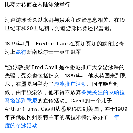
比赛才转而在内陆泳池举行。
河道游泳长久以来都与娱乐和政治息息相关。在19
世纪末和20世纪初，河道游泳比赛还很普遍。
1899年1月，Freddie Lane在瓦加瓦加的默伦比奇
河上
赢得
新南威尔士一英里冠军。
“游泳教授”Fred Cavill是在悉尼推广大众游泳课的
先驱，受众也包括妇女。1880年，他从英国来到悉
尼，在墨累河举办了
游泳推广活动
。同年晚些时
候，由于强潮汐，他不得不放弃
备受关注的从帕拉
马塔游到悉尼
的宣传活动。Cavill的一个儿子
Arthur (Tums) Cavill从悉尼移民到美国，并于1909
年在俄勒冈州波特兰市的威拉米特河举办了
一年一
度的冬泳活动
。