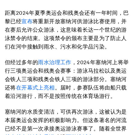
距离2024年夏季奥运会和残奥会还有一年时间，巴
黎已经
宣布
将重新开放塞纳河供游泳比赛使用，并
在赛后允许公众游泳，这意味着长达一个世纪的游
泳禁令的结束。这项禁令的颁布主要是为了防止人
们在河中接触到雨水、污水和化学品污染。
但经过多年的
雨水治理工作
，2024年塞纳河上将举
行三项奥运会和残奥会赛事：游泳马拉松以及奥运
会铁人三项和残奥会铁人三项的游泳部分。塞纳河
还将
在开幕式上亮相
。届时，参赛队伍将由船只载
着沿河游行，而不是按照传统在体育场游行。
塞纳河的水质变清洁，可供再次游泳，这被认为是
本届奥运会发挥的积极影响力。但这条著名的河流
已经不是第一次承接奥运游泳赛事了。随着全世界