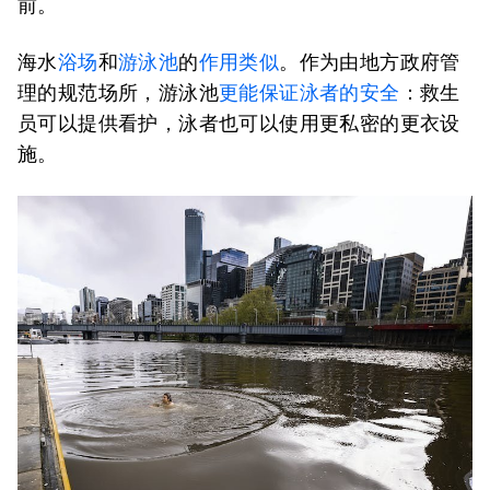
前。
海水
浴场
和
游泳池
的
作用类似
。作为由地方政府管
理的规范场所，游泳池
更能保证泳者的安全
：救生
员可以提供看护，泳者也可以使用更私密的更衣设
施。