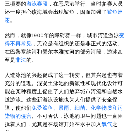
三项赛的
游泳赛段
，在悉尼港举行。当时参赛人员
还一度担心该海域会出现鲨鱼，因而加强了
鲨鱼巡
逻
。
然而，就像1900年的障碍赛一样，城市河道游泳
变
得不再常见
，无论是有组织的还是非正式的活动。
在巴黎塞纳河和墨尔本雅拉河的部分河段，游泳甚
至是
非法
的。
人造泳池的兴起促成了这一转变，但其兴起也有着
充分的道理。混凝土泳池的新颖性和现代化设计可
能在某种程度上促使了人们放弃城市河流和自然水
道游泳。这些新游泳设施也为人们提供了安全保
障，使他们
免受鲨鱼、暴雨、细菌、化学物质和污
染物的侵害
。不可否认，泳池的卫生问题也一直困
扰着人们，尤其是在场馆开始在水中加入
氯气
之