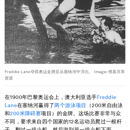
Freddie Lane夺得奥运金牌后从塞纳河中浮出。
Image:
维基共享
资源
在1900年巴黎奥运会上，澳大利亚选手
Freddie
Lane
在塞纳河赢得了
两个游泳项目
（200米自由泳
和
200米障碍赛
项目）的金牌。这场比赛非常与众
不同，要求来自四个国家的12名运动员爬过一根杆
子，翻过一排小船，然后游到另一排小船下面。