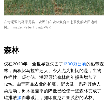
在肯尼亚的马库尼县，农民们在农林复合生态系统的农田边种
树。
Image:
Peter Irungu/WRI
森林
仅在2020年，全世界就失去了
1200万公顷
的热带森
林，面积比马拉维还大。令人尤为担忧的是，生物
多样性、碳存储、潮湿原始森林的年损失增加了
12%。由于商品农业的扩张、野火及一系列其他人
类活动，树木覆盖率的降低已经使一些森林变成了
碳排放
源
而非碳汇，如印度尼西亚茂密的丛林。