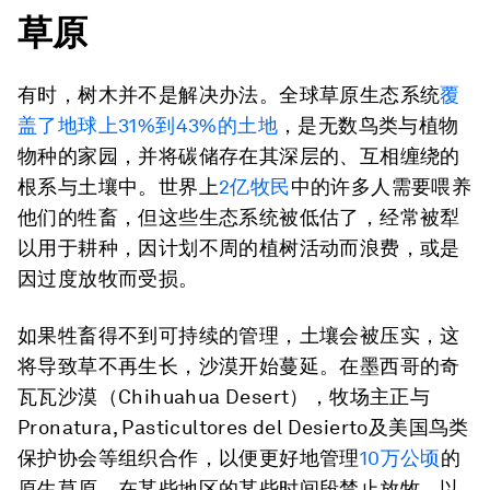
草原
有时，树木并不是解决办法。全球草原生态系统
覆
盖了地球上31%到43%的土地
，是无数鸟类与植物
物种的家园，并将碳储存在其深层的、互相缠绕的
根系与土壤中。世界上
2亿牧民
中的许多人需要喂养
他们的牲畜，但这些生态系统被低估了，经常被犁
以用于耕种，因计划不周的植树活动而浪费，或是
因过度放牧而受损。
如果牲畜得不到可持续的管理，土壤会被压实，这
将导致草不再生长，沙漠开始蔓延。在墨西哥的奇
瓦瓦沙漠（Chihuahua Desert），牧场主正与
Pronatura
,
Pasticultores del Desierto
及美国鸟类
保护协会等组织合作，以便更好地管理
10万公顷
的
原生草原。在某些地区的某些时间段禁止放牧，以