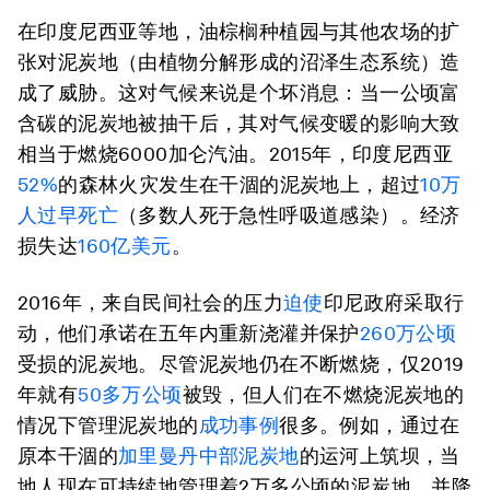
在印度尼西亚等地，油棕榈种植园与其他农场的扩
张对泥炭地（由植物分解形成的沼泽生态系统）造
成了威胁。这对气候来说是个坏消息：当一公顷富
含碳的泥炭地被抽干后，其对气候变暖的影响大致
相当于燃烧6000加仑汽油。2015年，印度尼西亚
52%
的森林火灾发生在干涸的泥炭地上，超过
10万
人过早死亡
（多数人死于急性呼吸道感染）。经济
损失达
160亿美元
。
2016年，来自民间社会的压力
迫使
印尼政府采取行
动，他们承诺在五年内重新浇灌并保护
260万公顷
受损的泥炭地。尽管泥炭地仍在不断燃烧，仅2019
年就有
50多万公顷
被毁，但人们在不燃烧泥炭地的
情况下管理泥炭地的
成功事例
很多。例如，通过在
原本干涸的
加里曼丹中部泥炭地
的运河上筑坝，当
地人现在可持续地管理着2万多公顷的泥炭地，并降