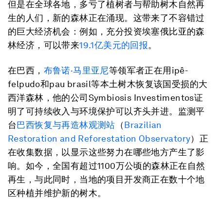
但是在全球各地，多亏了植树者与帮助树木自然再
生的人们，新的森林正在涌现。这带来了不容错过
的巨大经济机会：例如，充分投资埃塞俄比亚的森
林经济，可以带来
19.1亿美元的回报
。
在巴西，
布鲁诺·马里亚尼
等领军者正在用
ipê-
felpudo
和
pau brasil
等本土树木恢复该国受损的大
西洋森林，他的公司Symbiosis Investimentos证
明了可持续收入与环境保护可以齐头并进。监测平
台
巴西恢复与再造林观测站
（
Brazilian
Restoration and Reforestation Observatory
）正
在收集数据，以显示这些努力在哪些地方产生了影
响。如今，全国有超过1100万公顷的森林正在自然
再生，与此同时，当地的项目开发商正在数十个地
区种植并维护新的树木。