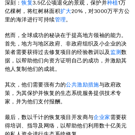
深刻：
恢复
3.5亿公顷退化的景观，保护并
种植
1万
亿棵树，将红树林面积
扩大
20%，对3000万平方公
里的海洋进行可持续
管理
。
然而，全球成功的秘诀在于提高地方领袖的能力。
首先，地方与地区政府、非政府组织及小企业的决
策者需要获得过去修复项目的经验教训以及
监测
数
据，以帮助他们向资方证明自己的成功，并激励其
他人复制他们的成就。
其次，他们需要强有力的
公共激励措施
与政府政
策，为其保护并恢复的生态系统服务提供技术专
家，并为他们支付报酬。
最后，数以千计的恢复项目开发商与
企业家
需要获
得培训、指导及网络，以帮助他们利用数十亿美元
的私人资金进行生态系统修复。