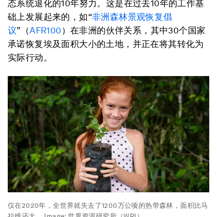
态系统退化的10年努力。这是在过去10年的工作基
础上发展起来的，如“
非洲森林景观恢复倡
议
”（
AFR100
）在非洲的伙伴关系，其中30个国家
承诺恢复埃及面积大小的土地，并正在将其转化为
实际行动。
仅在2020年，全世界就失去了1200万公顷的热带森林，面积比马
拉维还大。
Image:
世界资源研究所（WRI）