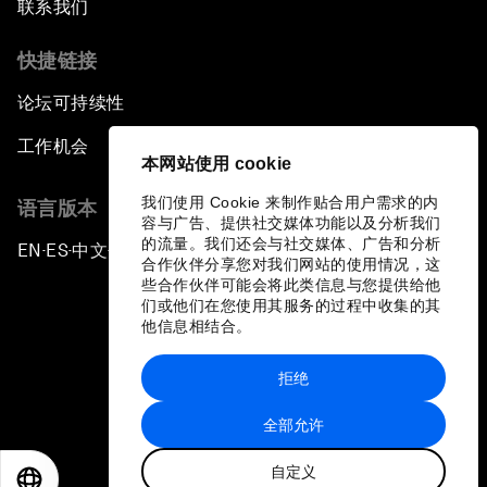
联系我们
快捷链接
论坛可持续性
工作机会
本网站使用 cookie
我们使用 Cookie 来制作贴合用户需求的内
语言版本
容与广告、提供社交媒体功能以及分析我们
的流量。我们还会与社交媒体、广告和分析
EN
ES
中文
日本語
▪
▪
▪
合作伙伴分享您对我们网站的使用情况，这
些合作伙伴可能会将此类信息与您提供给他
们或他们在您使用其服务的过程中收集的其
他信息相结合。
拒绝
隐私政策和服务条款
全部允许
站点地图
自定义
©
2026
世界经济论坛
EN
ES
中文
日本語