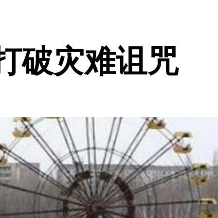
打破灾难诅咒