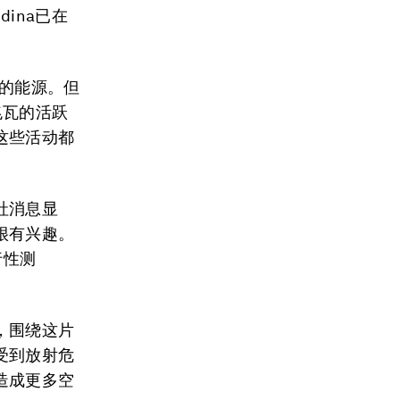
ina已在
瓦的能源。但
兆瓦的活跃
这些活动都
社消息显
很有兴趣。
行性测
，围绕这片
受到放射危
造成更多空