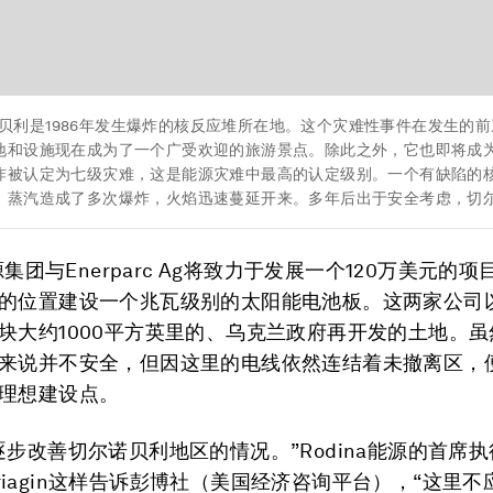
贝利是1986年发生爆炸的核反应堆所在地。这个灾难性事件在发生的
地和设施现在成为了一个广受欢迎的旅游景点。除此之外，它也即将成为
炸被认定为七级灾难，这是能源灾难中最高的认定级别。一个有缺陷的
。蒸汽造成了多次爆炸，火焰迅速蔓延开来。多年后出于安全考虑，切尔
能源集团与Enerparc Ag将致力于发展一个120万美元的
的位置建设一个兆瓦级别的太阳能电池板。这两家公司
块大约1000平方英里的、乌克兰政府再开发的土地。
来说并不安全，但因这里的电线依然连结着未撤离区，
理想建设点。
逐步改善切尔诺贝利地区的情况。”Rodina能源的首席
 Variagin这样告诉彭博社（美国经济咨询平台），“这里