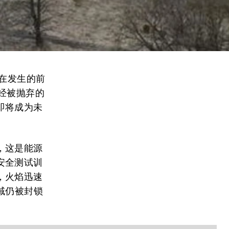
件在发生的前
经被抛弃的
即将成为未
，这是能源
安全测试训
，火焰迅速
域仍被封锁