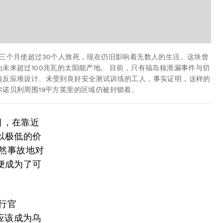
前三个月使超过30个人致死，现在仍旧影响着无数人的生活。这块曾
未来超过100兆瓦的太阳能产地。 目前，只有福岛核泄漏事件与切
核反应堆设计、未受到良好安全测试训练的工人，事实证明，这样的
诺贝利周围19平方英里的区域仍被封锁着。
项目，在靠近
以极低的价
虽然事故地对
便成为了可
执行官
不应该成为乌