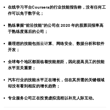
在线学习平台Coursera的行业技能报告称，没有任何工
作可以免于数字化；
熟练掌握“前沿技能”的公司在 2020 年的股票回报率高
于熟练度落后的公司；
最理想的技能包括云计算、网络安全、数据分析和软件
开发；
全球每个地区都面临着技能差距，因此提高员工的技能
水平至关重要；
汽车行业的技能水平正在增长，但在其所需的关键领域
却没有看到相应的增长趋势；
专业服务公司正在投资虚拟流程以补充人际互动。