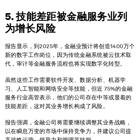
5. 技能差距被金融服务业列
为增长风险
报告显示，到2025年，金融业预计将创造1400万个
新的数字工作岗位，因为传统金融系统被云技术取
代，审计等金融服务流程也将实现数字化转型。
虽然这些工作需要软件开发、数据分析、机器学
习、人工智能和网络安全等技能，但近 75%的金融
服务行业高管表示，他们的公司存在中等或显着的
技能差距，这对其业务增长构成了风险。
报告强调，金融公司将需要继续调整其业务战略，
以在瞬息万变的市场中保持竞争力，并建议公司提
高战略运营、领导力和管理等技能。