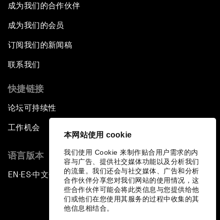
成为我们的合作伙伴
成为我们的会员
订阅我们的新闻稿
联系我们
快捷链接
论坛可持续性
工作机会
本网站使用 cookie
我们使用 Cookie 来制作贴合用户需求的内
语言版本
容与广告、提供社交媒体功能以及分析我们
的流量。我们还会与社交媒体、广告和分析
EN
ES
中文
日本語
▪
▪
▪
合作伙伴分享您对我们网站的使用情况，这
些合作伙伴可能会将此类信息与您提供给他
们或他们在您使用其服务的过程中收集的其
他信息相结合。