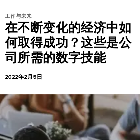
工作与未来
在不断变化的经济中如
何取得成功？这些是公
司所需的数字技能
2022年2月5日