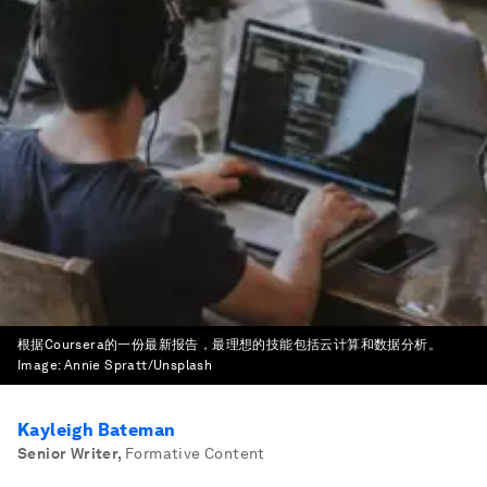
根据Coursera的一份最新报告，最理想的技能包括云计算和数据分析。
Image:
Annie Spratt/Unsplash
Kayleigh Bateman
Senior Writer
,
Formative Content