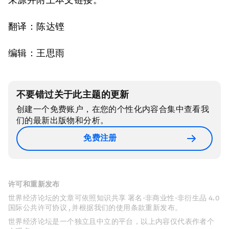
翻译：陈达铿
编辑：王思雨
不要错过关于此主题的更新
创建一个免费账户，在您的个性化内容合集中查看我
们的最新出版物和分析。
免费注册
许可和重新发布
世界经济论坛的文章可依照知识共享 署名-非商业性-非衍生品 4.0
国际公共许可协议 , 并根据我们的使用条款重新发布。
世界经济论坛是一个独立且中立的平台，以上内容仅代表作者个