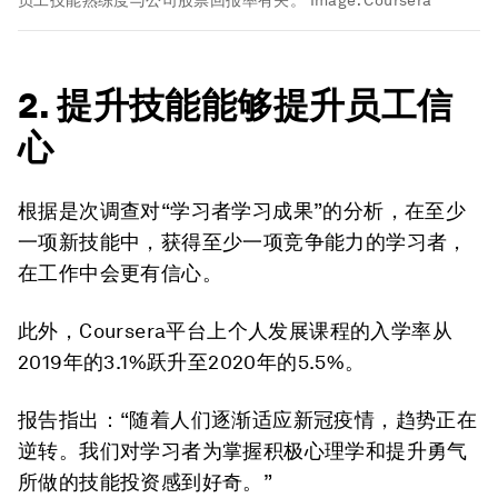
2. 提升技能能够提升员工信
心
根据是次调查对“学习者学习成果”的分析，在至少
一项新技能中，获得至少一项竞争能力的学习者，
在工作中会更有信心。
此外，Coursera平台上个人发展课程的入学率从
2019年的3.1%跃升至2020年的5.5%。
报告指出：“随着人们逐渐适应新冠疫情，趋势正在
逆转。我们对学习者为掌握积极心理学和提升勇气
所做的技能投资感到好奇。”