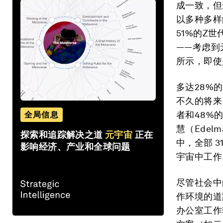
成一致，但
以多种多样
51%的Z
——考虑到
所示，即使
多达28%
不久的将来
者和48%
全局信息
慧（Edelma
探索和追踪解决之道
元宇宙
正在
中，全部 3
影响经济、产业和全球问题
宇宙中工作
尽管社会中
作环境的道
办公室工作