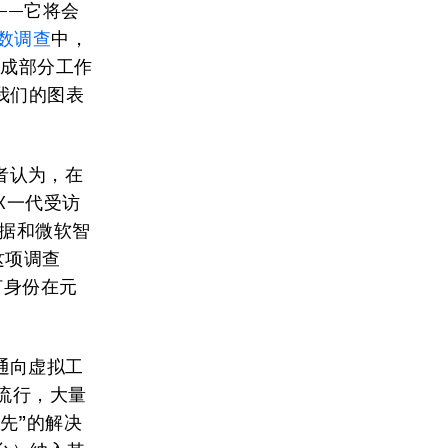
——它将会
数调查
中，
完成部分工作
我们的图表
访者认为，在
X一代受访
数据和微软智
起的这项调查
任何身份在元
通向虚拟工
流行，大量
先”的解决