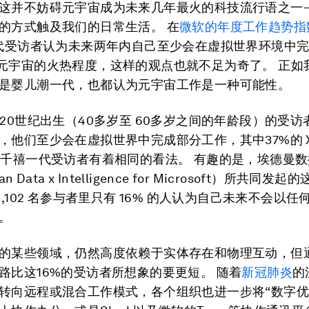
这并不妨碍元宇宙成为未来几年最火的科技流行语之一
的方式触及我们的日常生活。 在
微软的年度工作趋势指
世代受访者认为未来两年内自己至少会在虚拟世界环境中
元宇宙的火热程度，这样的观点也就不足为奇了。 正如
是婴儿潮一代，也都认为元宇宙工作是一种可能性。
的20世纪出生（40多岁至 60多岁之间的年龄段）的受
，他们至少会在虚拟世界中完成部分工作，其中37%的 
的千禧一代受访者有着相同的看法。 有趣的是，埃德曼
n Data x Intelligence for Microsoft）所共同发
1,102 名参与者里只有 16% 的人认为自己未来不会以
。
的某些领域，仍然高度依赖于实体存在和物理互动，但
路比这16%的受访者所想象的要更短。 随着
新冠肺炎
的
转向远程或混合工作模式，各个组织也进一步将“数字优