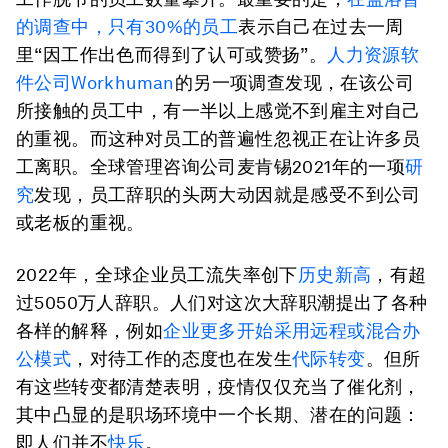
的调查中，只有
30%
的员工
表示自己在过去一周
里“因工作出色而得到了认可或赞扬”。
人力资源软
件公司
Workhuman
的另一项调查发现，在该公司
所接触的员工中，有一半以上感觉不到雇主对自己
的重视。而这种对员工的普遍性忽视正在让许多员
工离职。全球管理咨询公司麦肯锡2021年的一项
研
究
发现，员工辞职的头两大动因就是感受不到公司
或老板的重视。
2022年，全球企业员工流失率创下
历史新高
，有超
过5050万人辞职。人们对这次大辞职潮提出了各种
各样的解释，例如
企业更多开始采用远程或混合办
公模式
，对待工作的态度也在发生
代际转变
。但所
有这些转变都清楚表明，疫情仅仅充当了催化剂，
其中凸显的是职场环境中一个长期、潜在的问题：
即人们并不
快乐
。