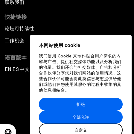
联系我们
快捷链接
论坛可持续性
工作机会
本网站使用 cookie
我们使用 Cookie 来制作贴合用户需求的内
语言版本
容与广告、提供社交媒体功能以及分析我们
的流量。我们还会与社交媒体、广告和分析
EN
ES
中文
日本語
▪
▪
▪
合作伙伴分享您对我们网站的使用情况，这
些合作伙伴可能会将此类信息与您提供给他
们或他们在您使用其服务的过程中收集的其
他信息相结合。
拒绝
隐私政策和服务条款
全部允许
站点地图
自定义
©
2026
世界经济论坛
EN
ES
中文
日本語