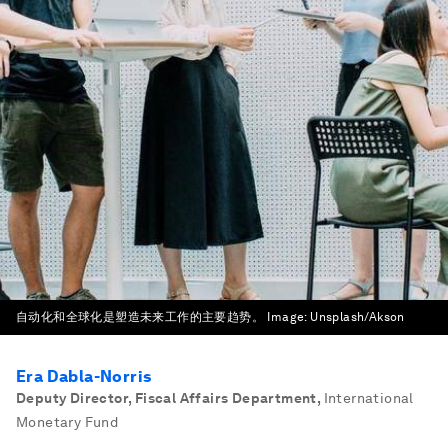
自动化和全球化是塑造未来工作的主要趋势。
Image:
Unsplash/Akson
Era Dabla-Norris
Deputy Director, Fiscal Affairs Department
,
International
Monetary Fund