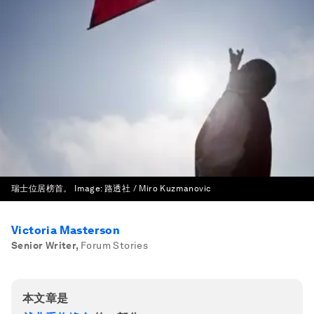
瑞士位居榜首。
Image:
路透社 / Miro Kuzmanovic
Victoria Masterson
Senior Writer
,
Forum Stories
本文章是