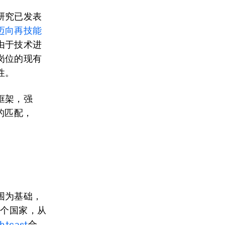
研究已发表
迈向再技能
由于技术进
岗位的现有
性。
框架，强
的匹配，
围为基础，
5个国家，从
ghtcast
合