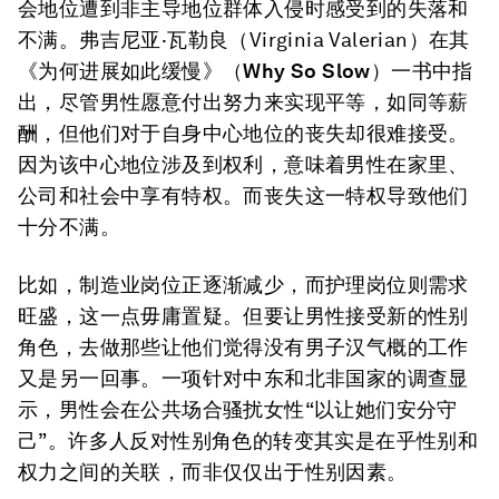
会地位遭到非主导地位群体入侵时感受到的失落和
不满。弗吉尼亚·瓦勒良（Virginia Valerian）在其
《为何进展如此缓慢》（
Why So Slow
）一书中指
出，尽管男性愿意付出努力来实现平等，如同等薪
酬，但他们对于自身中心地位的丧失却很难接受。
因为该中心地位涉及到权利，意味着男性在家里、
公司和社会中享有特权。而丧失这一特权导致他们
十分不满。
比如，制造业岗位正逐渐减少，而护理岗位则需求
旺盛，这一点毋庸置疑。但要让男性接受新的性别
角色，去做那些让他们觉得没有男子汉气概的工作
又是另一回事。一项针对中东和北非国家的调查显
示，男性会在公共场合骚扰女性“以让她们安分守
己”。许多人反对性别角色的转变其实是在乎性别和
权力之间的关联，而非仅仅出于性别因素。