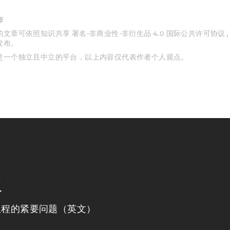
布
文章可依照知识共享 署名-非商业性-非衍生品 4.0 国际公共许可协议 
发布。
是一个独立且中立的平台，以上内容仅代表作者个人观点。
程
议程的紧要问题（英文）