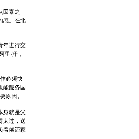
点因素之
的感。在北
青年进行交
阿里·汗，
工作必须快
也能服务国
重要原因。
本身就是父
得太过，送
负着偿还家