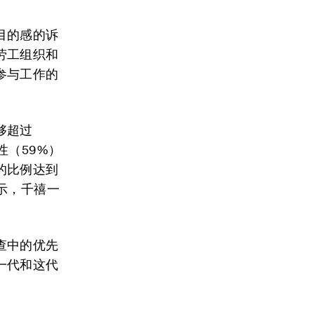
目的感的诉
劳工组织和
参与工作的
够超过
（59%）
的比例达到
示，千禧一
查中的优先
一代和这代