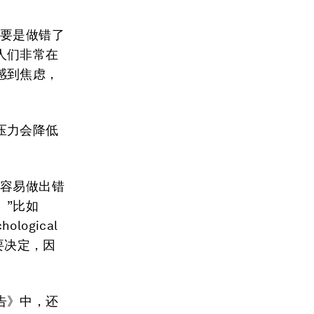
我要是做错了
人们非常在
感到焦虑，
压力会降低
更容易做出错
。”比如
ological
要决定，因
。
告》中，还