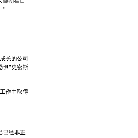
人都朝着目
。”
速成长的公司
恐惧”史密斯
在工作中取得
己已经非正