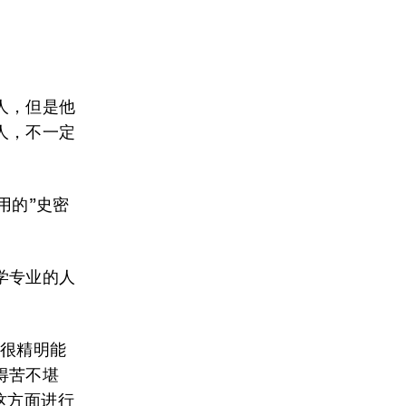
人，但是他
人，不一定
用的”史密
学专业的人
人很精明能
得苦不堪
这方面进行