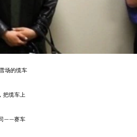
滑雪场的缆车
，把缆车上
司——赛车