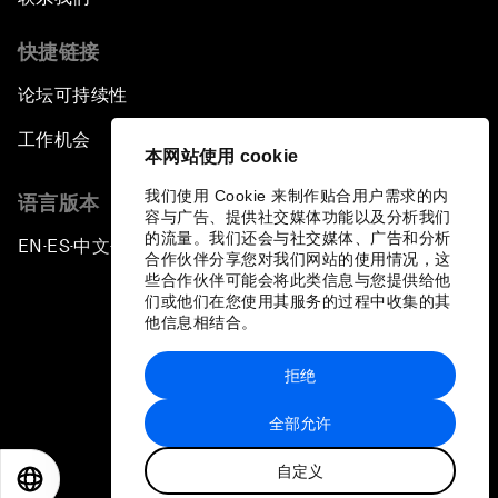
快捷链接
论坛可持续性
工作机会
本网站使用 cookie
我们使用 Cookie 来制作贴合用户需求的内
语言版本
容与广告、提供社交媒体功能以及分析我们
的流量。我们还会与社交媒体、广告和分析
EN
ES
中文
日本語
▪
▪
▪
合作伙伴分享您对我们网站的使用情况，这
些合作伙伴可能会将此类信息与您提供给他
们或他们在您使用其服务的过程中收集的其
他信息相结合。
拒绝
隐私政策和服务条款
全部允许
站点地图
自定义
©
2026
世界经济论坛
EN
ES
中文
日本語