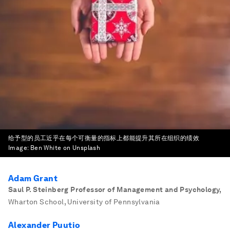
给予型的员工近乎在每个可衡量的指标上都能提升其所在组织的绩效
Image:
Ben White on Unsplash
Adam Grant
Saul P. Steinberg Professor of Management and Psychology
,
Wharton School, University of Pennsylvania
Alexander Puutio