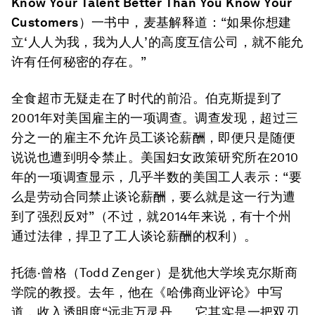
Know Your Talent Better Than You Know Your
Customers
）一书中，麦基解释道：“如果你想建
立‘人人为我，我为人人’的高度互信公司，就不能允
许有任何秘密的存在。”
全食超市无疑走在了时代的前沿。伯克斯提到了
2001年对美国雇主的一项调查。调查发现，超过三
分之一的雇主不允许员工谈论薪酬，即便只是随便
说说也遭到明令禁止。美国妇女政策研究所在2010
年的一项调查显示，几乎半数的美国工人表示：“要
么是劳动合同禁止谈论薪酬，要么就是这一行为遭
到了强烈反对”（不过，就2014年来说，有十个州
通过法律，捍卫了工人谈论薪酬的权利）。
托德·曾格（Todd Zenger）是犹他大学埃克尔斯商
学院的教授。去年，他在《哈佛商业评论》中写
道，收入透明度“远非万灵丹……它其实是一把双刃