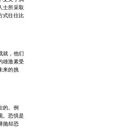
人士所采取
方式往往比
成就，他们
的雄激素受
未来的挑
。
在的。例
现。恐惧是
择抛却恐