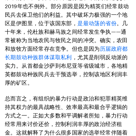
2019年也不例外。部分原因是因为精英们经常鼓动
民兵去保卫他们的利益。其中破坏力极强的一个地
区是伊图里，位于该国东部，
是最动荡的省份
。几
十年来，伦杜族和赫马族之间经常发生争执——通
常被称为当地农民与牧民之间的冲突。确实，农田
和放牧方面经常存在竞争。但也是因为
历届政府都
长期鼓动种族群体谋取私利
，尤其是削弱反动派的
实力。从首都金沙萨到布尼亚等省级城市，各地精
英都鼓动种族民兵去干预选举，控制该地区利润丰
厚的矿区。
总而言之，有组织的暴力行动是政治和犯罪精英维
持其权力的最具战略性、效率最高和最合乎逻辑的
方式之一。正如大多数和平调解者所知，暴力行动
经常用来讨价还价，控制利润丰厚的政治经济租
金。这就解释了为什么很多国家的选举经常伴随着