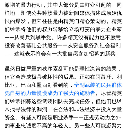
激增的暴力行动，其中大部分是由群众引起的。同
样地，即使公共种族暴力被新闻媒体描述成原始仇
恨的爆发，但它往往是由精英们精心策划的。精英
们经常将他们的权力转移给立场可变的暴力企业家
——从民兵到黑手党。许多精英没有能力也不愿意
投资改善基础公共服务——从安全服务到社会福利
——这就表示将会有一大批自愿参加招募的新兵。
虽然日益严重的秩序紊乱可能是理性决策的结果，
但它会造成极具破坏性的后果。正如在阿富汗、利
比亚、巴西和墨西哥看到的，
全副武装的民兵群体
凭自身的力量慢慢成为了强大的施动者
。尽管精英
们经常招募这些武装团队去完成任务，但他们也经
常找寻法律的漏洞，在合法和非法经济中投入大量
资金。有些人可能是职业杀手——正规劳动力之外
的事业忠诚度不高的年轻人。另一些人可能凝聚力