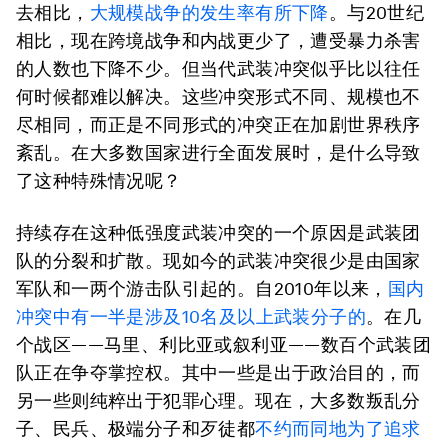
去相比，
大规模战争的发生率有所下降
。与20世纪
相比，现在跨境战争和内战更少了，遭受暴力杀害
的人数也下降不少。但当代武装冲突似乎比以往任
何时候都难以解决。这些冲突形式不同、规模也不
尽相同，而正是不同形式的冲突正在加剧世界秩序
紊乱。在大多数国家进行全面发展时，是什么导致
了这种特殊情况呢？
持续存在这种低强度武装冲突的一个原因是武装团
队的分裂和扩散。现如今的武装冲突很少是由国家
军队和一两个游击队引起的。自2010年以来，
国内
冲突中有一半是涉及10名及以上武装分子的
。在几
个战区——马里、利比亚或叙利亚——数百个武装团
队正在争夺掌控权。其中一些是出于政治目的，而
另一些则纯粹出于犯罪心理。现在，大多数叛乱分
子、民兵、极端分子和歹徒都
不约而同地为了追求