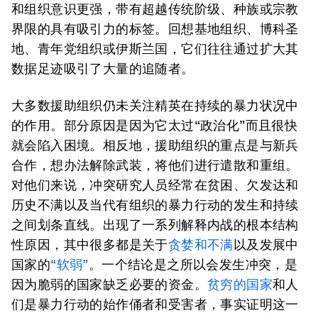
和组织意识更强，带有超越传统阶级、种族或宗教
界限的具有吸引力的标签。回想基地组织、博科圣
地、青年党组织或伊斯兰国，它们往往通过扩大其
数据足迹吸引了大量的追随者。
大多数援助组织仍未关注精英在持续的暴力状况中
的作用。部分原因是因为它太过“政治化”而且很快
就会陷入困境。相反地，援助组织的重点是与新兵
合作，想办法解除武装，将他们进行遣散和重组。
对他们来说，冲突研究人员经常在贫困、欠发达和
历史不满以及当代有组织的暴力行动的发生和持续
之间划条直线。出现了一系列解释内战的根本结构
性原因，其中很多都是关于
贪婪和不满
以及发展中
国家的
“软弱”
。一个结论是之所以会发生冲突，是
因为脆弱的国家缺乏必要的资金。
贫穷的国家
和人
们是暴力行动的始作俑者和受害者，事实证明这一