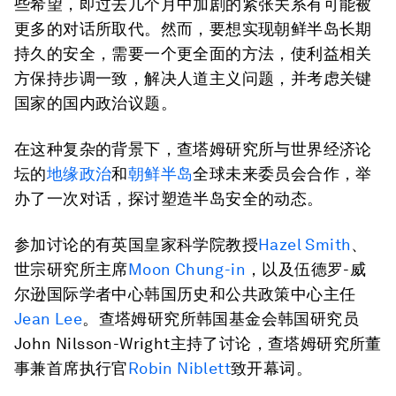
些希望，即过去几个月中加剧的紧张关系有可能被
更多的对话所取代。然而，要想实现朝鲜半岛长期
持久的安全，需要一个更全面的方法，使利益相关
方保持步调一致，解决人道主义问题，并考虑关键
国家的国内政治议题。
在这种复杂的背景下，查塔姆研究所与世界经济论
坛的
地缘政治
和
朝鲜半岛
全球未来委员会合作，举
办了一次对话，探讨塑造半岛安全的动态。
参加讨论的有英国皇家科学院教授
Hazel Smith
、
世宗研究所主席
Moon Chung-in
，以及伍德罗-威
尔逊国际学者中心韩国历史和公共政策中心主任
Jean Lee
。查塔姆研究所韩国基金会韩国研究员
John Nilsson-Wright主持了讨论，查塔姆研究所董
事兼首席执行官
Robin Niblett
致开幕词。