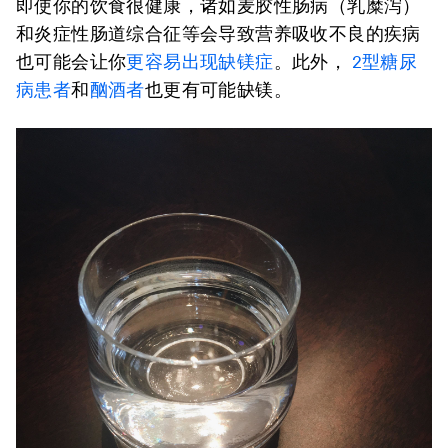
即使你的饮食很健康，诸如麦胶性肠病（乳糜泻）
和炎症性肠道综合征等会导致营养吸收不良的疾病
也可能会让你
更容易出现缺镁症
。此外，
2
型糖尿
病患者
和
酗酒者
也更有可能缺镁。