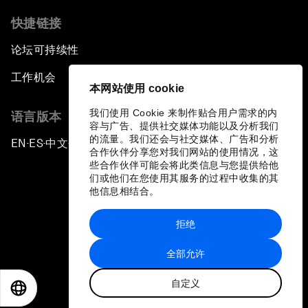
快捷链接
论坛可持续性
工作机会
本网站使用 cookie
我们使用 Cookie 来制作贴合用户需求的内
语言版本
容与广告、提供社交媒体功能以及分析我们
的流量。我们还会与社交媒体、广告和分析
EN
ES
中文
日本語
▪
▪
▪
合作伙伴分享您对我们网站的使用情况，这
些合作伙伴可能会将此类信息与您提供给他
们或他们在您使用其服务的过程中收集的其
他信息相结合。
拒绝
隐私政策和服务条款
全部允许
站点地图
自定义
©
2026
世界经济论坛
EN
ES
中文
日本語