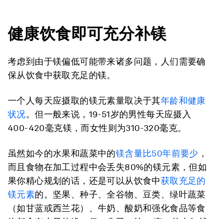
健康
饮食
即可充分补
镁
考虑到由于镁偏低可能带来诸多问题，人们需要确
保从饮食中获取充足的镁。
一个人每天应摄取的镁元素量取决于其
年龄和健康
状况
。但一般来说，19-51岁的男性每天应摄入
400-420毫克镁，而女性则为310-320毫克。
虽然如今的水果和蔬菜中的
镁含量比
50
年前要少
，
而且食物在加工过程中会丢失80%的镁元素，但如
果你精心规划的话，还是可以从饮食中
获取充足的
镁元素
的。坚果、种子、全谷物、豆类、绿叶蔬菜
（如甘蓝或西兰花）、牛奶、酸奶和强化食品等食