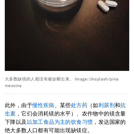
大多数缺镁的人都没有被诊断出来。
Image:
Unsplash/pina
messina
此外，由于
慢性疾病
、某些
处方药
（如
利尿剂
和
抗
生素
，它们会消耗镁的水平）、农作物中的镁含量
下降以及
以加工食品为主的饮食习惯
，发达国家的
绝大多数人口都有可能出现缺镁症。