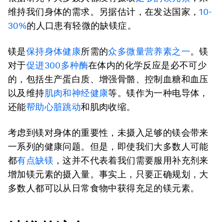
维持我们身体的需求。另据估计，在发达国家，
10-
30%
的人口患有轻微的缺镁症。
镁是
保持身体健康
所需的
众多微量营养素之一
。镁
对于
促进
300
多种酶
在体内的化学反应是必不可少
的，包括生产蛋白质、增强骨骼、控制血糖和血压
以及维持
肌肉和神经健康
等。镁作为一种电导体，
还能
帮助心脏跳动
和肌肉收缩。
考虑到镁对身体的重要性，未摄入足够的镁会带来
一系列的健康问题。但是，即使我们大多数人可能
都
有点缺镁
，这并不代表着我们需要服用补充剂来
增加镁元素的摄入量。事实上，只要正确规划，大
多数人都可以从日常食物中获得充足的镁元素。