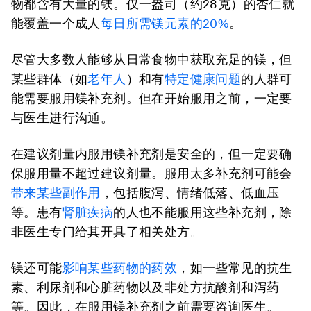
物都含有大量的镁。仅一盎司（约28克）的杏仁就
能覆盖一个成人
每日所需镁元素的
20%
。
尽管大多数人能够从日常食物中获取充足的镁，但
某些群体（如
老年人
）和有
特定健康问题
的人群可
能需要服用镁补充剂。但在开始服用之前，一定要
与医生进行沟通。
在建议剂量内服用镁补充剂是安全的，但一定要确
保服用量不超过建议剂量。服用太多补充剂可能会
带来某些副作用
，包括腹泻、情绪低落、低血压
等。患有
肾脏疾病
的人也不能服用这些补充剂，除
非医生专门给其开具了相关处方。
镁还可能
影响某些药物的药效
，如一些常见的抗生
素、利尿剂和心脏药物以及非处方抗酸剂和泻药
等。因此，在服用镁补充剂之前需要咨询医生。