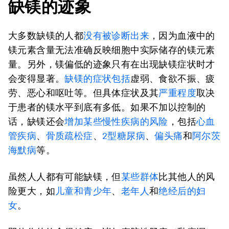
缺镁的迹象
大多数缺镁的人都
没有被诊断出来
，因为血液中的
镁元素含量无法准确反映细胞中实际储存的镁元素
量。另外，镁偏低的迹象只有在出现缺镁症状时才
会变得显著。
缺镁的症状包括
虚弱、食欲不振、疲
劳、恶心和呕吐等。但具体症状及其
严重程度
取决
于患者的镁水平到底有多低。如果不加以控制的
话，缺镁还会
增加某些慢性疾病的风险
，包括
心血
管疾病
、
骨质疏松症
、
2
型糖尿病
、
偏头痛
和
阿尔茨
海默病
等。
虽然人人都有可能缺镁，但
某些群体
比其他人的风
险更大，如
儿童和青少年
、
老年人
和
绝经后的妇
女
。