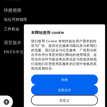
快捷链接
论坛可持续性
工作机会
本网站使用 cookie
我们使用 Cookie 来制作贴合用户需求的内
语言版本
容与广告、提供社交媒体功能以及分析我们
的流量。我们还会与社交媒体、广告和分析
EN
ES
中文
日本語
▪
▪
▪
合作伙伴分享您对我们网站的使用情况，这
些合作伙伴可能会将此类信息与您提供给他
们或他们在您使用其服务的过程中收集的其
他信息相结合。
拒绝
隐私政策和服务条款
全部允许
站点地图
自定义
©
2026
世界经济论坛
EN
ES
中文
日本語