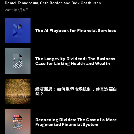
Daniel Tannebaum, Seth Borden and Dick Oosthuizen
2026年7月5日
The AI Playbook for Financial Services
The Longevity Dividend: The Business
Case for Linking Health and Wealth
经济新思：如何重塑市场机制，使其造福自
然？
Deepening Divides: The Cost of a More
Fragmented Financial System