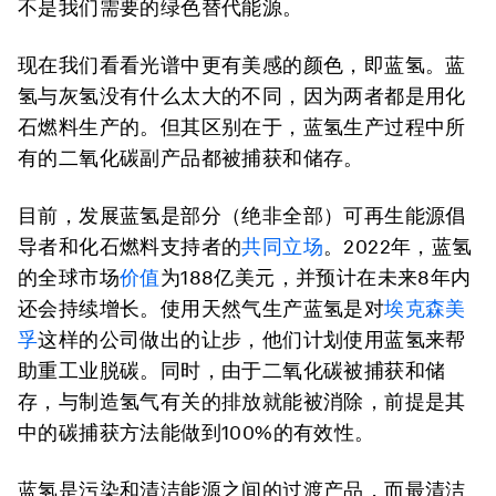
不是我们需要的绿色替代能源。
现在我们看看光谱中更有美感的颜色，即蓝氢。蓝
氢与灰氢没有什么太大的不同，因为两者都是用化
石燃料生产的。但其区别在于，蓝氢生产过程中所
有的二氧化碳副产品都被捕获和储存。
目前，发展蓝氢是部分（绝非全部）可再生能源倡
导者和化石燃料支持者的
共同立场
。2022年，蓝氢
的全球市场
价值
为188亿美元，并预计在未来8年内
还会持续增长。使用天然气生产蓝氢是对
埃克森美
孚
这样的公司做出的让步，他们计划使用蓝氢来帮
助重工业脱碳。同时，由于二氧化碳被捕获和储
存，与制造氢气有关的排放就能被消除，前提是其
中的碳捕获方法能做到100%的有效性。
蓝氢是污染和清洁能源之间的过渡产品，而最清洁