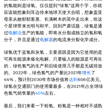
的氢能则是绿氢。仅仅提到“绿氢”这两个字，你就
应该能想象到耳边传来地球天使大合唱，想象盖亚
母亲从她郁郁葱葱、长满树木的茧中走出来，给这
个星球带来光明与和平。回到严肃话题，绿氢是通
过
电解法
生产的氢能，即将水分裂成独立的氢和氧
分子，并且是通过
电解器
的电流来分裂化学成分。
绿氢优于蓝氢和灰氢，主要原因是因为它使用的是
可再生能源来催化电解。只要输入的能源是可再生
的，绿色氢气的生产和后续使用几乎都是无碳排放
的。2022年，绿色氢气的产量比2021年
增长
了
44%，预计到2030年市场价值将
达到
606亿美元。
绿氢在交通部门的使用量最多，在2021年占全球绿
色氢气销售量的
40%
左右。
最后，我们来看一下粉氢。粉氢是一种相对不成熟