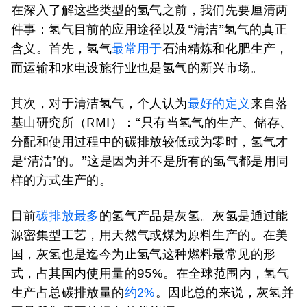
在深入了解这些类型的氢气之前，我们先要厘清两
件事：氢气目前的应用途径以及“清洁”氢气的真正
含义。首先，氢气
最常用于
石油精炼和化肥生产，
而运输和水电设施行业也是氢气的新兴市场。
其次，对于清洁氢气，个人认为
最好的定义
来自落
基山研究所（RMI）：“只有当氢气的生产、储存、
分配和使用过程中的碳排放较低或为零时，氢气才
是‘清洁’的。”这是因为并不是所有的氢气都是用同
样的方式生产的。
目前
碳排放最多
的氢气产品是灰氢。灰氢是通过能
源密集型工艺，用天然气或煤为原料生产的。在美
国，灰氢也是迄今为止氢气这种燃料最常见的形
式，占其国内使用量的95%。在全球范围内，氢气
生产占总碳排放量的
约2%
。因此总的来说，灰氢并