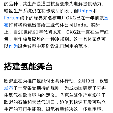
的品种，其生产是通过核裂变来为电解提供动力。
粉氢生产系统仍在初步成型阶段，但
Uniper
和
Fortum
旗下的瑞典知名核电厂OKG已在一年前就
宣
布
打算将粉氢出售给工业气体公司Linde。实际
上，自20世纪90年代初以来，OKG就一直在生产红
氢，用作核反应堆的一种冷却剂。这一具体案例可
以
作为
绿色转型中基础设施再利用的范本。
搭建氢能舞台
欧盟正在为推广氢能付出具体行动。2月13日，欧盟
发布
了一套备受期待的规则，为成员国确定了可再
生氢气在欧盟境内的定义。乌克兰战争严重影响了
欧盟的石油和天然气进口，迫使其快速开发可独立
生产的可再生能源。绿氢有望解决这一多重困境。