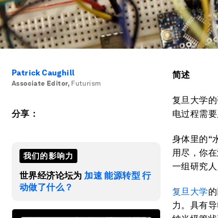
Patrick Caughill
简述
Associate Editor
,
Futurism
复旦大学的
分享：
电过程需要
身体里的“
用尽，你在
我们的影响力
一组研究人
世界经济论坛为
加速 能源转型 行
动做了什么？
复旦大学
的
力。具有导