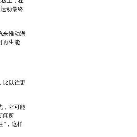
电极上，在
对运动最终
汽来推动涡
可再生能
，比以往更
先，它可能
新闻所
性”，这样