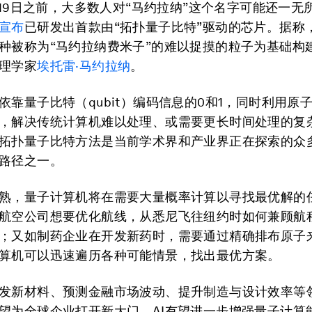
2月19日之前，大多数人对“马约拉纳”这个名字可能还一无
宣布
已研发出首款由“拓扑量子比特”驱动的芯片。据称
种被称为“马约拉纳费米子”的难以捉摸的粒子为基础构
理学家
埃托雷·马约拉纳
。
依靠量子比特（qubit）编码信息的0和1，同时利用原
，解决传统计算机难以处理、或需要更长时间处理的复
拓扑量子比特方法是当前学术界和产业界正在探索的众
路径之一。
熟，量子计算机将在需要大量概率计算以寻找最优解的
航空公司想要优化航线，从悉尼飞往纽约时如何兼顾航
；又如制药企业在开发新药时，需要通过精确排布原子
算机可以迅速遍历各种可能情景，找出最优方案。
发新材料、预测金融市场波动、提升制造与设计效率等
望为全球企业打开新大门。AI有望进一步增强量子计算