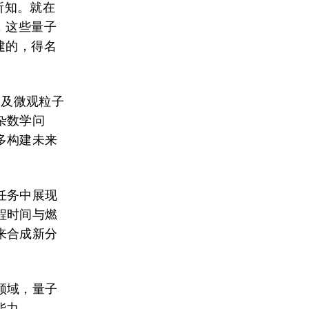
所知。就在
，这些量子
建的，得名
子及微观粒子
杂数学问
多构建未来
任务中展现
程时间与燃
来合成新分
领域，量子
能力。