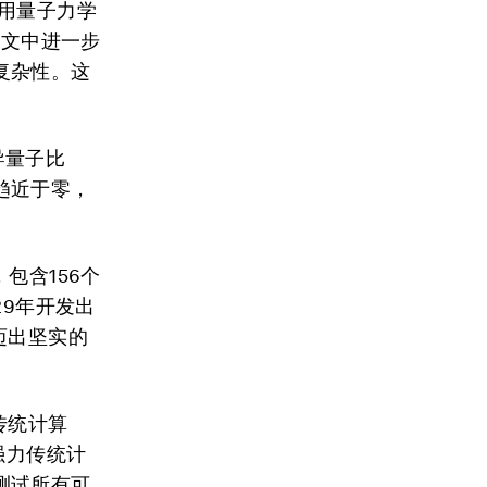
用量子力学
论文中进一步
复杂性。这
超导量子比
趋近于零，
，包含156个
29年开发出
迈出坚实的
传统计算
强力传统计
测试所有可