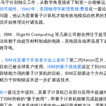
·马宁分别独立工作，从数学角度描述了制造一台能够运
的可能性。1982年，
美国物理学家理查德·费曼
在一篇
问题，他认为需要量子计算机才能有效地模拟自然界的
员开始将理论付诸实践。
IBM、Rigetti Computing 等几家公司都在押注于
法依赖于由超导材料制成的电路，其电阻在临界温度下
效导电。
月，
IBM在其量子开发者大会上发布了
第二代Heron芯片
目前已被全球客户使用。
IBM的量子路线图
设定了到20
容错能力强的量子计算机的目标。IBM正朝着这个方向
精力于抑制错误并进一步扩展该技术。
的
一篇论文中提到，其量子计算机已在部分应用中超越
了IBM所称的“量子效用”，即量子计算机能够完成超越
用工作。后者是传统计算中的一种问题求解方法，需要