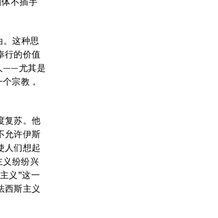
团体不插手
油。这种思
奉行的价值
人——尤其是
一个宗教，
度复苏。他
不允许伊斯
使人们想起
主义纷纷兴
主义”这一
法西斯主义