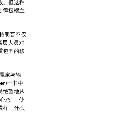
教。但这种
使得极端主
特朗普不仅
高层人员对
重包围的移
的赢家与输
er
)一书中
民绝望地从
心态”，使
模样：什么