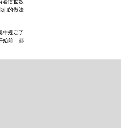
持着愤世嫉
他们的做法
案中规定了
开始前，都