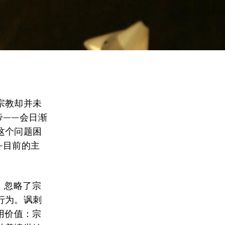
宗教却并未
帝——会日渐
这个问题困
—目前的主
，忽略了宗
行为。讽刺
用价值：宗