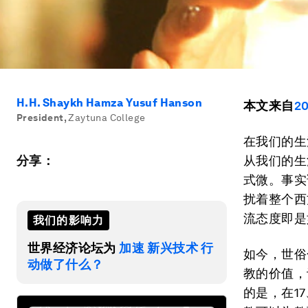
H.H. Shaykh Hamza Yusuf Hanson
本文来自
2
President
,
Zaytuna College
在我们的生
分享：
从我们的生
式微。事实
扰着整个西
流态度即是
我们的影响力
世界经济论坛为
加速 新兴技术 行
如今，世俗
动做了什么？
教的价值，
的是，在1