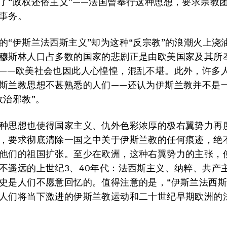
了“政权还俗主义”——法国曾奉行这种思想，要求宗教
事务。
的“伊斯兰法西斯主义”却为这种“反宗教”的浪潮火上浇
穆斯林人口占多数的国家的悲剧正是由欧美国家及其所
——欧美社会也因此人心惶惶，混乱不堪。此外，许多
斯兰教思想不甚熟悉的人们——还认为伊斯兰教并不是
政治邪教”。
种思想也使得国家主义、仇外色彩浓厚的极右翼势力再
，要求彻底清除一国之中关于伊斯兰教的任何痕迹，绝
他们的祖国扩张。至少在欧洲，这种右翼势力的主张，
不遥远的上世纪3、40年代：法西斯主义、纳粹、共产
史是人们不愿意回忆的。值得注意的是，“伊斯兰法西斯
人们将当下激进的伊斯兰教运动和二十世纪早期欧洲的