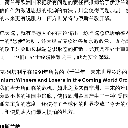
、荷兰等欧洲国家把所有问题的责任都推卸给了伊斯兰
信仰作为激进思想的根源的看法，只会使得问题加剧，
的未来更有说服力：西方世界将与伊斯兰教开战。
统大选，就有蛊惑人心的言论传出，称当选总统唐纳德·
土的“恐伊”运动，还大肆宣传欧洲各反宗教政党。政府
的攻击只会助长极端意识形态的扩散，尤其是在处于重
间——他们正处于经济困难之中，缺乏安全保障。
克·阿塔利早在1991年所著的《千禧年：未来世界秩序
nnium: Winners and Losers in the Coming World Ord
我们今天所面临的危机。如此之多来自非洲、中东的难
衰败不堪的祖国中逃脱，使得欧洲各国产生了一种“受围
孤立主义的态度，还使得了全球化的世界变成了今天的
，即使是从人们最为惧怕的地方。
伊斯兰教