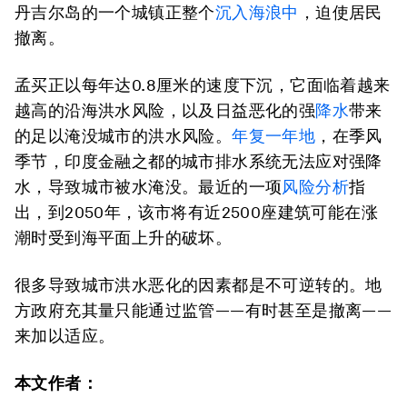
丹吉尔岛的一个城镇正整个
沉入海浪中
，迫使居民
撤离。
孟买正以每年达0.8厘米的速度下沉，它面临着越来
越高的沿海洪水风险，以及日益恶化的强
降水
带来
的足以淹没城市的洪水风险。
年复一年地
，在季风
季节，印度金融之都的城市排水系统无法应对强降
水，导致城市被水淹没。最近的一项
风险分析
指
出，到2050年，该市将有近2500座建筑可能在涨
潮时受到海平面上升的破坏。
很多导致城市洪水恶化的因素都是不可逆转的。地
方政府充其量只能通过监管——有时甚至是撤离——
来加以适应。
本文作者：