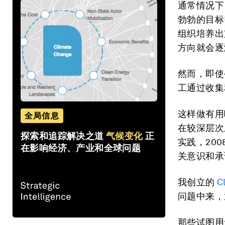
通常情况下
勃勃的目标
组织培养出
方向就会逐
然而，即使
工通过收集
这样做有用
全局信息
在较深层次
探索和追踪解决之道
气候变化
正
实践，20
在影响经济、产业和全球问题
关意识和承
我创立的
C
问题中来，
那些试图用