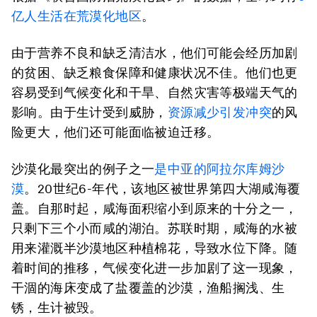
亿人生活在荒漠化地区
。
由于营养不良和缺乏清洁水，他们可能会经历加剧
的贫困、缺乏粮食保障和健康状况不佳。他们也更
容易受到气候变化和干旱、自然灾害等极端天气的
影响。由于生计受到威胁，
资源减少引发冲突
的风
险更大，他们还可能面临被迫迁移。
沙漠化最突出的例子之一
是中亚的阿拉尔库姆沙
漠
。20世纪6-年代，该地区被世界第四大湖咸海覆
盖。自那时起，咸海面积缩小到原来的十分之一，
只剩下三个小而咸的湖泊。苏联时期，咸海的水被
用来灌溉半沙漠地区种植棉花，导致水位下降。随
着时间的推移，气候变化进一步加剧了这一现象，
干涸的海床变成了盐覆盖的沙漠，渔船搁浅、生
锈，生计被毁。