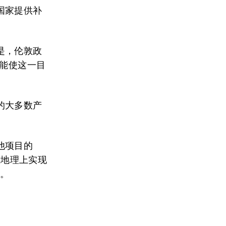
国家提供补
是，伦敦政
可能使这一目
。
的大多数产
他项目的
要“在地理上实现
险。