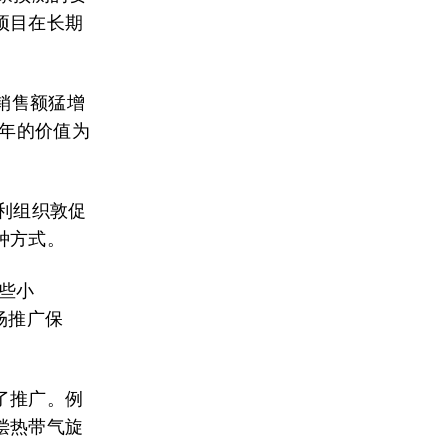
项目在长期
的销售额猛增
21年的价值为
营利组织敦促
种方式。
有些小
场推广保
了推广。例
偿热带气旋