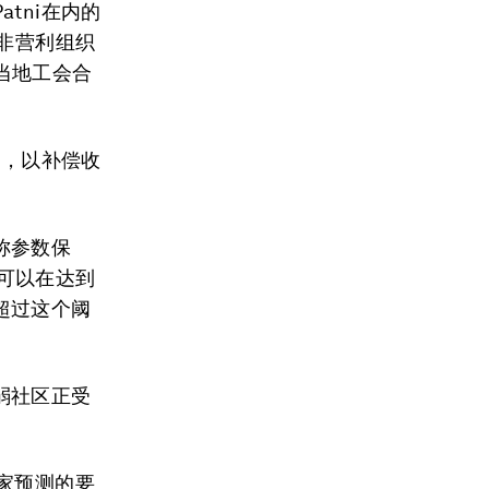
tni在内的
非营利组织
及当地工会合
款，以补偿收
称参数保
保险可以在达到
超过这个阈
。
弱社区正受
家预测的要