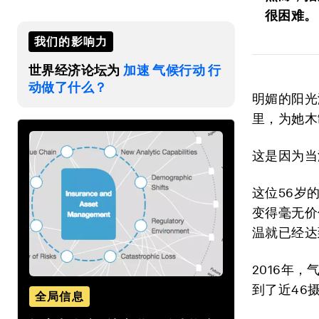
很困难。
我们的影响力
世界经济论坛为
加速 气候行动 行
动做了什么？
明媚的阳光洒
里，为她木
这是因为当
这位56岁
变得毫无价
温就已经达
2016年
到了近46
全局信息