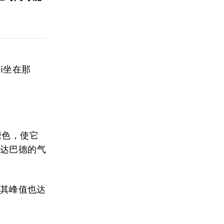
ni坐在那
褪色，使它
迈达巴德的气
，其峰值也达