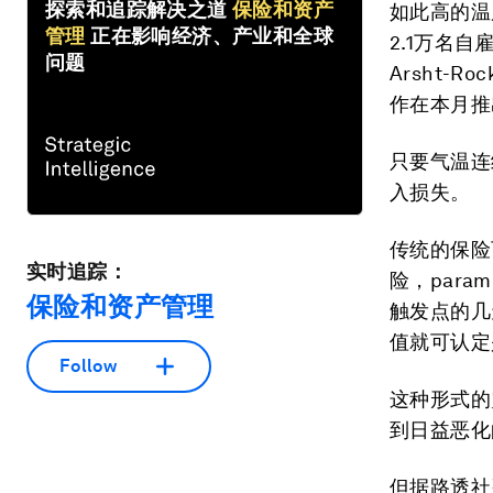
探索和追踪解决之道
保险和资产
如此高的温
管理
正在影响经济、产业和全球
2.1万名
问题
Arsht-
作在本月推
只要气温连
入损失。
传统的保险
实时追踪：
险，para
保险和资产管理
触发点的几
值就可认定
Follow
这种形式的
到日益恶化
但据路透社