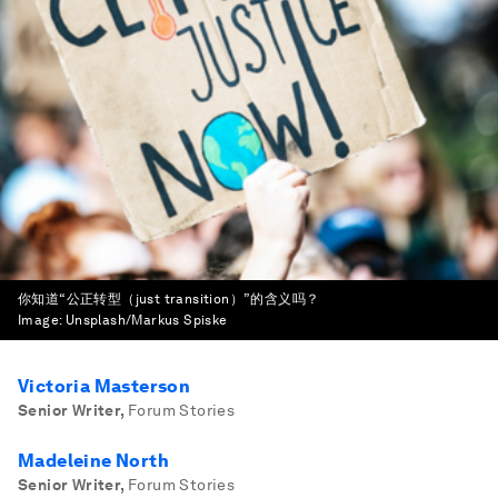
你知道“公正转型（just transition）”的含义吗？
Image:
Unsplash/Markus Spiske
Victoria Masterson
Senior Writer
,
Forum Stories
Madeleine North
Senior Writer
,
Forum Stories