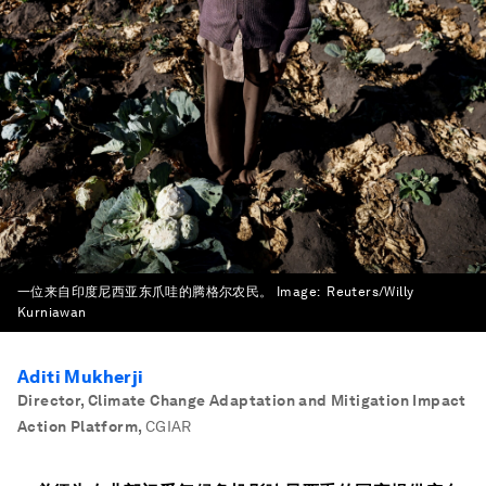
一位来自印度尼西亚东爪哇的腾格尔农民。
Image:
Reuters/Willy
Kurniawan
Aditi Mukherji
Director, Climate Change Adaptation and Mitigation Impact
Action Platform
,
CGIAR