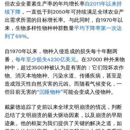
但农业全要素生产率的年均增长率
自2011年以来持
续下降
，一直低于到2050年可持续满足全球农业产
出需求所需的目标增长率。与此同时，自1970年以
来，生物多样性物种种群数量
平均下降率
第一次
达
到了69%
。
自1970年以来，物种入侵造成的损失每十年翻两
番，
每年至少损失4230亿美元
。在37000 种外来物
种中，超过3500种被认为是有害的：它们毁坏农作
物、消灭本地物种、污染水道、传播疾病，甚至是
造成毁灭性自然灾害的元凶。而随着气候变化，一
些目前无害的
“沉睡物种”
可能会变成入侵物种。
戴蒙德追踪了史前以来全球文明崩溃的情况，判断
总结了文明崩溃的最大驱动因素，以及崩溃的早期
迹象。他的框架为我们提供了关键的解决之道，如