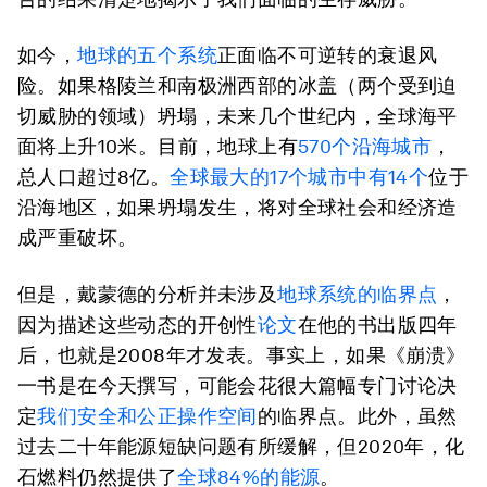
如今，
地球的五个系统
正面临不可逆转的衰退风
险。如果格陵兰和南极洲西部的冰盖（两个受到迫
切威胁的领域）坍塌，未来几个世纪内，全球海平
面将上升10米。目前，地球上有
570个沿海城市
，
总人口超过8亿。
全球最大的17个城市中有14个
位于
沿海地区，如果坍塌发生，将对全球社会和经济造
成严重破坏。
但是，戴蒙德的分析并未涉及
地球系统的临界点
，
因为描述这些动态的开创性
论文
在他的书出版四年
后，也就是2008年才发表。事实上，如果《崩溃》
一书是在今天撰写，可能会花很大篇幅专门讨论决
定
我们安全和公正操作空间
的临界点。此外，虽然
过去二十年能源短缺问题有所缓解，但2020年，化
石燃料仍然提供了
全球84%的能源
。