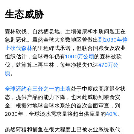
生态威胁
森林砍伐、自然栖息地、土壤健康和水质问题正在
急剧恶化。虽然全球大多数地区曾做出
到2030年停
止砍伐森林
的里程碑式承诺，但联合国粮食及农业
组织估计，全球每年仍有
1000万公顷
的森林被砍
伐，就算算上再生林，每年净损失也达
470万公
顷
。
全球还约有三分之一的土壤
处于中度或高度退化状
态，提供产品的能力下降，也因此威胁到粮食安
全。根据对地球全球水系统的首次全面审查，到
2030年，全球淡水需求量将超出供应量的
40%
。
虽然狩猎和捕鱼在很大程度上已被农业系统取代，