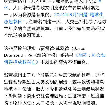
联合国估计，到2050年，地球的新增人口将达
16
亿
。人口增长是导致文明崩溃的主要驱动因素之
一，因为资源是有限的。
2024年8月1日是“地球生
态超载日”
，意味着到这一天，人类已经耗尽了地球
本年度的自然资源预算。目前，我们每年要消耗1.7
个地球的资源预算。
这些严峻的现实与贾雷德·戴蒙德（Jared
Diamond）在《纽约时报》畅销书
《崩溃：社会如
何选择成败兴亡》
中发出的警告不谋而合。
戴蒙德指出了八个导致意外生态灭绝的过程，这些
过程曾导致过去人类文明的崩溃：森林砍伐和栖息
地破坏；侵蚀、肥力下降和盐碱化等土壤健康状况
下降问题；淡水资源管理困难；过度狩猎；过度捕
捞；物种入侵；人口增长；人均环境影响增加。