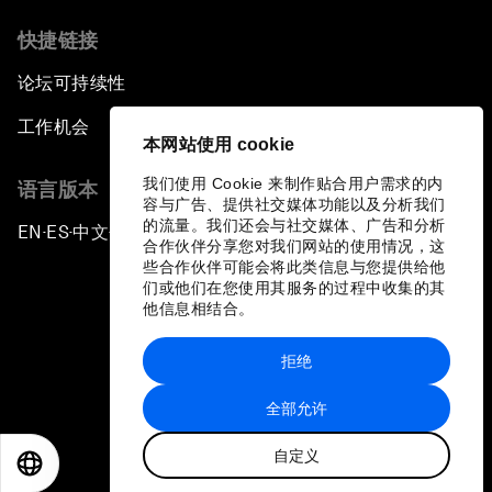
快捷链接
论坛可持续性
工作机会
本网站使用 cookie
我们使用 Cookie 来制作贴合用户需求的内
语言版本
容与广告、提供社交媒体功能以及分析我们
的流量。我们还会与社交媒体、广告和分析
EN
ES
中文
日本語
▪
▪
▪
合作伙伴分享您对我们网站的使用情况，这
些合作伙伴可能会将此类信息与您提供给他
们或他们在您使用其服务的过程中收集的其
他信息相结合。
拒绝
隐私政策和服务条款
全部允许
站点地图
自定义
©
2026
世界经济论坛
EN
ES
中文
日本語