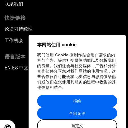
联系我们
快捷链接
论坛可持续性
工作机会
本网站使用 cookie
我们使用 Cookie 来制作贴合用户需求的内
语言版本
容与广告、提供社交媒体功能以及分析我们
的流量。我们还会与社交媒体、广告和分析
EN
ES
中文
日本語
▪
▪
▪
合作伙伴分享您对我们网站的使用情况，这
些合作伙伴可能会将此类信息与您提供给他
们或他们在您使用其服务的过程中收集的其
他信息相结合。
拒绝
隐私政策和服务条款
全部允许
站点地图
自定义
©
2026
世界经济论坛
EN
ES
中文
日本語