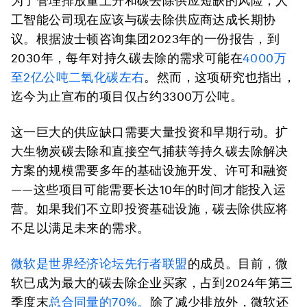
为了管理排放量上升和碳去除供应短缺的风险，人
工智能公司现在应该与碳去除供应商达成长期协
议。根据波士顿咨询集团2023年的一份报告，到
2030年，每年对持久碳去除的需求可能在
4000万
至2亿公吨二氧化碳左右
。然而，这项研究也指出，
迄今为止宣布的项目仅占约3300万公吨。
这一巨大的供应缺口需要大量投资和早期行动。扩
大生物炭碳去除和直接空气捕获等持久碳去除解决
方案的规模需要多年的基础设施开发、许可和融资
——这些项目可能需要长达10年的时间才能投入运
营。如果我们不立即投资基础设施，碳去除供应将
不足以满足未来的需求。
微软是世界经济论坛先行者联盟
的成员。目前，微
软已成为最大的碳去除企业买家，占到2024年第三
季度末
总合同量的70%。
除了减少排放外，微软还