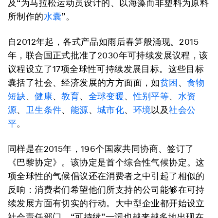
及“为马拉松运动员设计的、以海藻而非塑料为原料
所制作的
水囊
”。
自2012年起，各式产品如雨后春笋般涌现。2015
年，联合国正式批准了2030年可持续发展议程，该
议程设立了17项全球性可持续发展目标。这些目标
囊括了社会、经济发展的方方面面，如
贫困
、
食物
短缺
、
健康
、
教育
、
全球变暖
、
性别平等
、
水资
源
、
卫生条件
、
能源
、
城市化
、
环境
以及
社会公
平
。
同样是在2015年，196个国家共同协商、签订了
《巴黎协定》。该协定是首个综合性气候协定。这
项全球性的气候倡议还在消费者之中引起了相似的
反响：消费者们希望他们所支持的公司能够在可持
续发展方面有切实的行动。大中型企业都开始设立
社会责任部门，“可持续”一词也越来越多地出现在