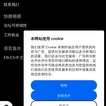
联系我们
快捷链接
论坛可持续性
工作机会
本网站使用 cookie
我们使用 Cookie 来制作贴合用户需求的内
语言版本
容与广告、提供社交媒体功能以及分析我们
的流量。我们还会与社交媒体、广告和分析
EN
ES
中文
日本語
▪
▪
▪
合作伙伴分享您对我们网站的使用情况，这
些合作伙伴可能会将此类信息与您提供给他
们或他们在您使用其服务的过程中收集的其
他信息相结合。
拒绝
隐私政策和服务条款
全部允许
站点地图
自定义