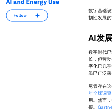
AI and Energy Use
数字基础设
Follow
韧性发展的
AI发
数字时代已
长，但劳动
字化已几乎
虽已广泛采
尽管存在这
年全球调查
用。然而，
报。
Gart