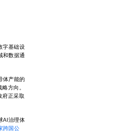
。
数字基础设
域和数据通
导体产能的
战略方向。
政府正采取
AI治理体
家跨国公