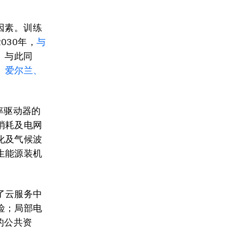
因素。训练
030年，
与
。与此同
、爱尔兰、
率驱动器的
消耗及电网
化及气候波
生能源装机
了云服务中
险；局部电
的公共资