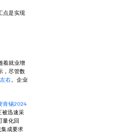
汇点是实现
随着就业增
示，尽管数
%左右
。企业
麦肯锡2024
正被迅速采
可量化回
统集成要求