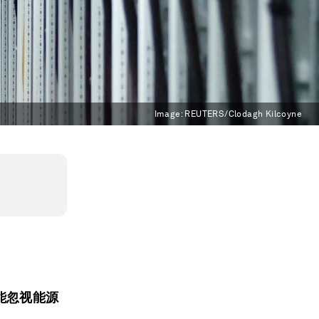
Image:
REUTERS/Clodagh Kilcoyne
能忽视能源