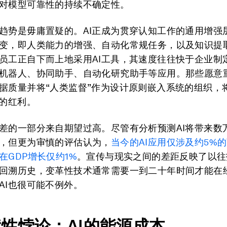
对模型可靠性的持续不确定性。
趋势是毋庸置疑的。AI正成为贯穿认知工作的通用增强
变，即人类能力的增强、自动化常规任务，以及知识提
员工正自下而上地采用AI工具，其速度往往快于企业制
机器人、协同助手、自动化研究助手等应用。那些愿意
据质量并将“人类监督”作为设计原则嵌入系统的组织，
展的红利。
差的一部分来自期望过高。尽管有分析预测AI将带来数
，但更为审慎的评估认为，
当今的AI应用仅涉及约5%
在GDP增长仅约1%
。宣传与现实之间的差距反映了以往
回溯历史，变革性技术通常需要一到二十年时间才能在
AI也很可能不例外。
续性
悖论
：AI的能源成本