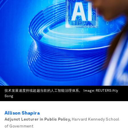
技术发展速度持续超越当前的人工智能治理体系。
Image:
REUTERS/Aly
Song
Allison Shapira
Adjunct Lecturer in Public Policy
,
Harvard Kennedy School
of Government