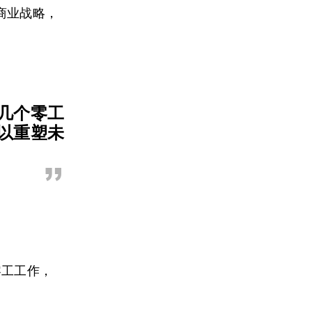
商业战略，
几个零工
以重塑未
”
零工工作，