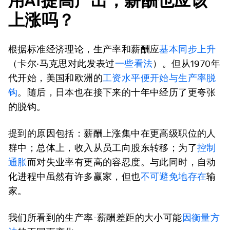
用
AI
提高产出，薪酬也应该
上涨吗？
根据标准经济理论，生产率和薪酬应
基本同步上升
（卡尔·马克思对此发表过
一些看法
）。但从1970年
代开始，美国和欧洲的
工资水平便开始与生产率脱
钩
。随后，日本也在接下来的十年中经历了更夸张
的脱钩。
提到的原因包括：薪酬上涨集中在更高级职位的人
群中；总体上，收入从员工向股东转移；为了
控制
通胀
而对失业率有更高的容忍度。与此同时，自动
化进程中虽然有许多赢家，但也
不可避免地存在
输
家。
我们所看到的生产率-薪酬差距的大小可能
因衡量方