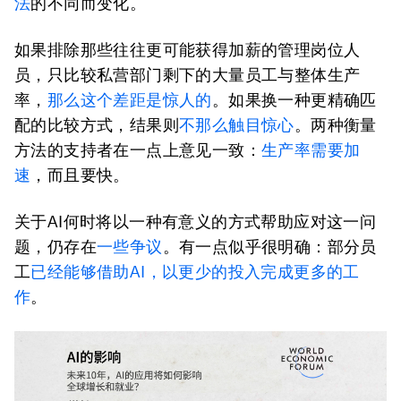
法
的不同而变化。
如果排除那些往往更可能获得加薪的管理岗位人
员，只比较私营部门剩下的大量员工与整体生产
率，
那么这个差距是惊人的
。如果换一种更精确匹
配的比较方式，结果则
不那么触目惊心
。两种衡量
方法的支持者在一点上意见一致：
生产率需要加
速
，而且要快。
关于AI何时将以一种有意义的方式帮助应对这一问
题，仍存在
一些争议
。有一点似乎很明确：部分员
工
已经能够借助
AI
，以更少的投入完成更多的工
作
。