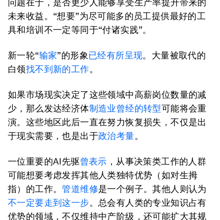
问题在于，是否更少人能够享受生产率提升带来的
未来收益。“想要”为尽可能多的员工提供最好的工
具和培训不一定等同于“付诸实践”。
新一轮“
输家
”的形象
已经有所呈现
。大量被取代的
白领
找不到新的工作
。
如果市场现实决定了这些领域中高薪岗位数量的减
少，那么发达经济体
制造业曾经的转型
可能将会重
演。这些地区此后一直在努力恢复损失，不仅是出
于现实需要，也是出于
政治考量
。
一位重要的AI先驱
曾表示
，从事决策类工作的人群
可能想要考虑发挥其他人类独特优势（如对生拇
指）的工作。
管道维修
是一个例子。其他人则认为
不一定要走到这一步
。总会有人类的专业知识占有
优势的领域，不仅维持中产阶级，还可能扩大其规