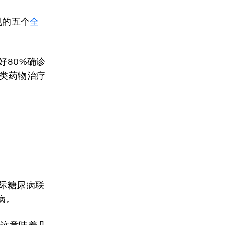
现的五个
全
好80%确诊
汀类药物治疗
。
际糖尿病联
病。