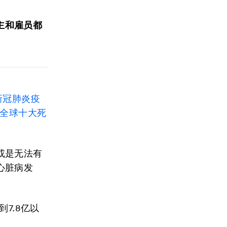
主和雇员都
新冠肺炎疫
全球十大死
或是无法有
心脏病发
7.8亿以