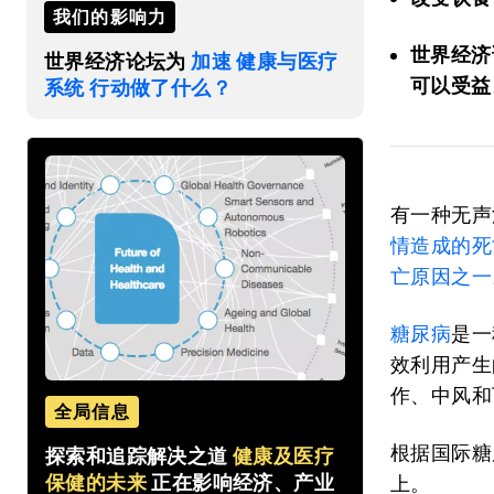
我们的影响力
世界经济
世界经济论坛为
加速 健康与医疗
可以受益
系统 行动做了什么？
有一种无声
情造成的死
亡原因之一
糖尿病
是一
效利用产生
作、中风和
全局信息
根据国际糖
探索和追踪解决之道
健康及医疗
保健的未来
正在影响经济、产业
上。