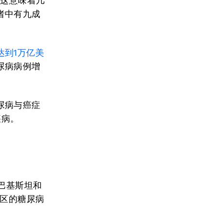
，这意味着几
者中有九成
达到1万亿美
尿病病例增
尿病与癌症
疾病。
巴基斯坦和
地区的糖尿病