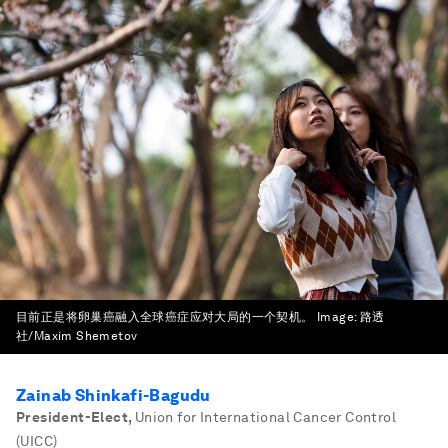
目前正是将卵巢癌融入全球癌症应对大局的一个契机。
Image:
路透
社/Maxim Shemetov
Zainab Shinkafi-Bagudu
President-Elect
,
Union for International Cancer Control
(UICC)