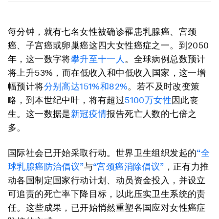
每分钟，就有七名女性被确诊罹患乳腺癌、宫颈
癌、子宫癌或卵巢癌这四大女性癌症之一。到2050
年，这一数字将
攀升至十一人
。全球病例总数预计
将上升53%，而在低收入和中低收入国家，这一增
幅预计将
分别高达151%和82%
。若不及时改变策
略，到本世纪中叶，将有超过
5100万女性
因此丧
生。这一数据是
新冠疫情
报告死亡人数的七倍之
多。
国际社会已开始采取行动。世界卫生组织发起的
“全
球乳腺癌防治倡议”
与
“宫颈癌消除倡议”
，正有力推
动各国制定国家行动计划、动员资金投入，并设立
可追责的死亡率下降目标，以此压实卫生系统的责
任。这些成果，已开始悄然重塑各国应对女性癌症